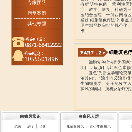
专家团队
有鲜明特色的非营利性医
疗、教学、康复、科研为一
康复案例
医结合医院；一所西南地区
通过"细胞复色疗法"的定点
其他专题
卫生部严格审批的规范化、
准…
细胞复色
细胞复色疗法作为国家"
项目，该项目以"黑色素修
——复色"为新医学理论突破
治其内"、"治其内必治其根
生物细胞学、分子免疫学入
癜风的病因、病机及治疗方
白癜风常识
白癜风人群
|
|
|
危害
治疗
诊断
儿童白癜风
青少年白癜风