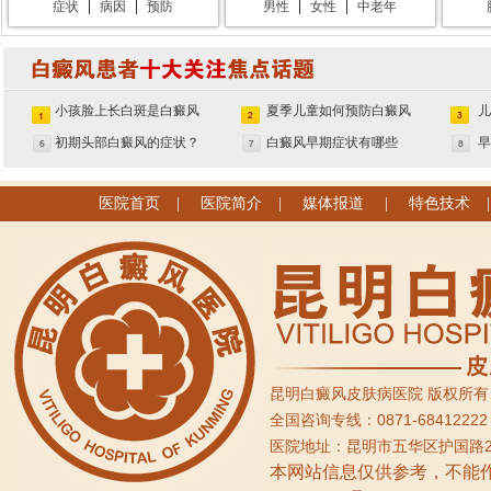
|
|
|
|
症状
病因
预防
男性
女性
中老年
小孩脸上长白斑是白癜风
夏季儿童如何预防白癜风
吗？
初期头部白癜风的症状？
白癜风早期症状有哪些
医院首页
|
医院简介
|
媒体报道
|
特色技术
昆明白癜风皮肤病医院 版权所有 bdf.
全国咨询专线：0871-6841222
医院地址：昆明市五华区护国路
本网站信息仅供参考，不能作