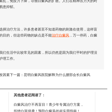
紊乱，免疫力下降，导致白癜风的扩散。人们在精神压力大的时
易患抑郁。
择治疗方法，许多患者甚至不知道药物的刺激在使用，这样盲
的目的，但这些药物的缺点是不能
治疗白癜风
，万一停药，白癜
们生活中比较常见的因素，所以仍然是因为我们平时的护理没
护理工作。
发因素
下一篇：
昆明白癜风医院解释为什么腰部会长白癜风
其他患者还阅读了：
白癜风治疗不再盲目！青少年专属治疗方案，
拒绝白斑侵袭！预防白癜风的超实用指南！