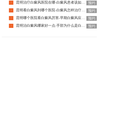
昆明治疗白癜风医院在哪-白癜风患者该如何提高睡眠质量
·
预约
昆明看白癜风到哪个医院-白癜风怎样治疗省钱呢
·
预约
昆明哪个医院看白癜风厉害-早期白癜风应该如何应对呢
·
预约
昆明治白癜风哪家好一点-手部为什么是白癜风的重灾区
·
预约