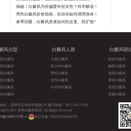
揭秘！白癜风为何偏爱年轻女性？科学解读！
男性白癜风饮食指南，告诉你如何调理身体！
春季回暖，白癜风患者如何防反复、防扩散?
癜风分型
白癜风人群
白癜风部
型白癜风
儿童白癜风
面部白癜风
型白癜风
青少年白癜风
胸部白癜风
型白癜风
男性白癜风
颈部白癜风
型白癜风
女性白癜风
背部白癜风
型白癜风
中老年白癜风
双臂白癜风
性白癜风
双腿白癜风
地址：昆明市五华区护国路2号 拨打热线：0871-64174769
yright©2021 昆明白癜风医院. All Rights Reserved
P备14002723号-4
滇公安备 53010202000563号