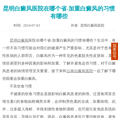
昆明白癜风医院在哪个省-加重白癜风的习惯
有哪些
时间: 2024-07-03
作者: 昆明白癜风医院
昆明
白癜风
医院在哪个省-加重白癜风的习惯有哪些？生活中，有
我
一些不良习惯可能会对我们的健康产生严重影响，尤其是对于患有慢
要
挂
性疾病的人群而言。白癜风作为一种常见的色素脱失性皮肤病，其病
号
情容易受到多种因素的影响和加重。了解并避免这些习惯，对于白癜
风患者的病情管理至关重要。接下来和
云南白癜风医院
一起了解下哪
些因素会加重白癜风。
不良饮食习惯
不健康的饮食习惯会直接影响白癜风患者的病情。过度食用富含
维生素C的食物如柑橘类水果，会抑制黑色素的合成，加重病情。此
外，过多摄入海鲜、辛辣刺激性食物和酒精，也可能引发免疫系统的
异常反应，导致
白斑
扩散。因此，白癜风患者应注重均衡饮食，避免