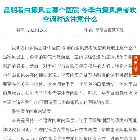
昆明看白癜风去哪个医院-冬季白癜风患者吹
空调时该注意什么
时间: 2023-12-18
作者: 昆明白癜风医院
昆明看
白癜风
去哪个医院-冬季白癜风患者吹空调时该注意什么？
当秋风逝去，冬季的寒气悄然而至，室内取暖设备如空调成为了很多
我
要
家庭的必备。然而，对于那些与皮肤病疾病搏斗的人们，特别是生活
挂
号
中与白癜风共存的朋友来说，季节的变迁及室内温度的调整可谓是需
要更多的关注与谨慎。吹空调似乎是一个简单的日常活动，但对于白
癜风患者，却包含了许多需要注意的细节。那么，冬季白癜风患者吹
空调时该注意什么?下面请看
云南白癜风专科医院
的介绍。
保持适宜的室内温度
首先是保持一个适宜的室内温度。过于干燥和潮湿的环境都可能
加剧皮肤问题。合理的温度设置可以在很大程度上帮助患者降低皮肤
不适。一般认为，室内温度维持在20到25摄氏度为佳。过高的温度会