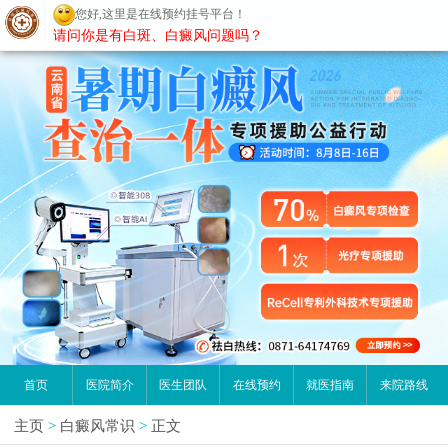
您好,这里是在线预约挂号平台！
昆明白癜风医院
请问你是有白斑、白癜风问题吗？
首页
医院简介
医生团队
在线预约
就医指南
来院路线
主页
>
白癜风常识
>
正文