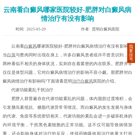
云南看白癜风哪家医院较好-肥胖对白癜风病
情治疗有没有影响
时间: 2025-05-20
作者: 昆明白癜风医院
云南看
白癜风
哪家医院较好-肥胖对白癜风病情治疗有没有影响？
我
要
挂
当
白斑
与赘肉同时出现在身上，许多白癜风患者或许不曾意识到，这
号
两种看似不相关的身体状况，实则存在着紧密的内在联系。肥胖并非
仅仅是体型问题，它对白癜风病情治疗的影响不容小觑。那肥胖对白
癜风病情治疗有影响吗?下面请看昆明
治疗白癜风
医院的介绍。
代谢功能紊乱干扰治疗
肥胖人群普遍存在代谢功能紊乱的问题，体内脂肪过度堆积，会
引发胰岛素抵抗、糖脂代谢异常等情况。而白癜风的发生发展与身体
的代谢、免疫等系统密切相关，代谢功能的紊乱会进一步破坏机体的
内环境平衡，干扰黑色素细胞的正常功能。这不仅可能导致病情加
重，还会影响身体对治疗的反应，使得药物吸收和治疗效果大打折