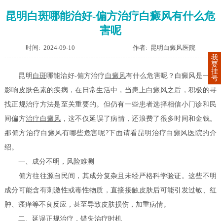
昆明白斑哪能治好-偏方治疗白癜风有什么危
害呢
时间: 2024-09-10
作者: 昆明白癜风医院
我
要
挂
昆明
白斑
哪能治好-偏方治疗
白癜风
有什么危害呢？白癜风是一种
号
影响皮肤色素的疾病，在日常生活中，当患上白癜风之后，积极的寻
找正规治疗方法是至关重要的。但仍有一些患者选择相信小门诊和民
间偏方
治疗白癜风
，这不仅延误了病情，还浪费了很多时间和金钱。
那偏方治疗白癜风有哪些危害呢?下面请看昆明治疗白癜风医院的介
绍。
一、成分不明，风险难测
偏方往往源自民间，其成分复杂且未经严格科学验证。这些不明
成分可能含有刺激性或毒性物质，直接接触皮肤后可能引发过敏、红
肿、瘙痒等不良反应，甚至导致皮肤损伤，加重病情。
二、延误正规治疗，错失治疗时机