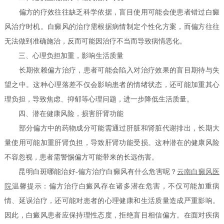
偏方的疗效往往缺乏科学依据，盲目使用可能会使患者错过白癜
风治疗时机。白癜风的治疗需根据病情制定个性化方案，而偏方往往
无法做到准确施治，反而可能因治疗不当而导致病情恶化。
三、心理负担加重，影响生活质量
长期依赖偏方治疗，患者可能会陷入对治疗效果的盲目期待与失
望之中。这种心理落差不仅会影响患者的情绪状态，还可能加重其心
理负担，导致焦虑、抑郁等心理问题，进一步降低生活质量。
四、潜在健康风险，损害肝肾功能
部分偏方中的药物成分可能需通过肝脏和肾脏代谢排出，长期大
量使用可能加重肝肾负担，导致肝肾功能受损。这种潜在的健康风险
不容忽视，患者需警惕偏方可能带来的长远伤害。
昆明白斑哪能治好-偏方治疗白癜风有什么危害呢？
云南白癜风医
院
温馨提示：偏方治疗白癜风存在诸多潜在危害，不仅可能加重病
情、延误治疗，还可能对患者的心理健康和生活质量造成严重影响。
因此，白癜风患者应保持理性态度，拒绝盲目相信偏方。在面对疾病