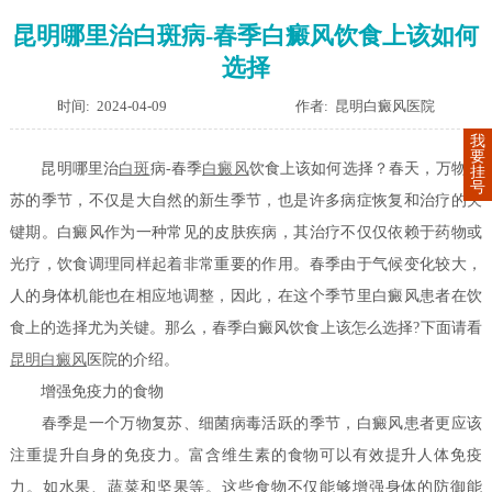
昆明哪里治白斑病-春季白癜风饮食上该如何
选择
时间: 2024-04-09
作者: 昆明白癜风医院
我
要
昆明哪里治
白斑
病-春季
白癜风
饮食上该如何选择？春天，万物复
挂
号
苏的季节，不仅是大自然的新生季节，也是许多病症恢复和治疗的关
键期。白癜风作为一种常见的皮肤疾病，其治疗不仅仅依赖于药物或
光疗，饮食调理同样起着非常重要的作用。春季由于气候变化较大，
人的身体机能也在相应地调整，因此，在这个季节里白癜风患者在饮
食上的选择尤为关键。那么，春季白癜风饮食上该怎么选择?下面请看
昆明白癜风
医院的介绍。
增强免疫力的食物
春季是一个万物复苏、细菌病毒活跃的季节，白癜风患者更应该
注重提升自身的免疫力。富含维生素的食物可以有效提升人体免疫
力。如水果、蔬菜和坚果等。这些食物不仅能够增强身体的防御能