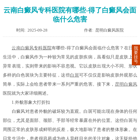
云南白癜风专科医院有哪些-得了白癜风会面
临什么危害
时间: 2025-09-28
作者: 昆明白癜风医院
云南
白癜风
专科医院
有哪些-得了白癜风会面临什么危害？在日常
我
要
挂
生活中，白癜风作为一种较为常见的皮肤疾病，虽看似只是皮肤上的
号
异常表现，实则带来的影响不容忽视。它以皮肤出现大小不同、形状
多样的白色斑块为主要特征，这些
白斑
可不仅仅是影响皮肤外观那么
简单，实际上会给患者带来一系列严重的危害。接下来，
昆明白癜风
医院就为大家详细阐述。
1.外貌形象大打折扣
白癜风对患者外貌的破坏较为直观。白斑可能出现在身体的任何
部位，尤其是面部、颈部、手部等经常暴露在外的位置。这些白斑与
周围正常的皮肤形成鲜明的反差，极大地影响了患者的整体形象。在
日常生活中，患者很容易成为他人异样目光的关注对象，这无疑给他