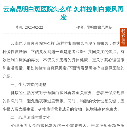
云南昆明白斑医院怎么样-怎样控制白癜风再
发
时间: 2025-02-22
作者: 昆明白癜风医院
我
要
挂
号
云南昆明
白斑
医院怎么样-怎样控制
白癜风
再发？白癜风，作为一
种慢性皮肤病，它的复发问题一直是患者和医生共同关注的焦点。有
效控制白癜风的再发，不仅关乎患者的身体健康，更关乎其心理健康
和生活质量。那如何控制白癜风再发?下面请看昆明
治疗白癜风
医院的
介绍。
一、生活方式的调整
健康的生活方式对于预防白癜风再发至关重要。患者应保持规律
的作息时间，避免熬夜和过度劳累。同时，均衡的饮食也是关键，应
多摄入富含维生素、矿物质等营养成分的食物，以增强身体免疫力。
二、心理调适的重要性
心理压力大是白癜风复发的一个重要诱因。患者应学会释放压