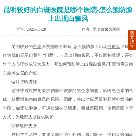
昆明较好的白斑医院是哪个医院-怎么预防脸
上出现白癜风
时间: 2025-03-29
作者: 昆明白癜风医院
我
要
挂
号
昆明较好的
白斑
医院是哪个医院-怎么预防脸上出现
白癜风
？脸部
作为我们展示自我的 “门面”，一旦出现白癜风，不仅影响美观，还会
对个人心理造成较大压力。那如何预防脸上出现白癜风?下面请看
云南
白癜风医院
的介绍。
做好防晒措施
紫外线过度照射会损伤脸部皮肤的黑色素细胞，影响黑色素的合
成，从而增加患白癜风的风险。因此，外出时应尽量避开紫外线强的
时段，如无法避免，可通过涂抹防晒霜、佩戴遮阳帽、使用遮阳伞等
方式，为脸部皮肤提供防护。
保护脸部皮肤
在日常生活中，要避免脸部受到外伤，像刮胡子、使用尖锐物品