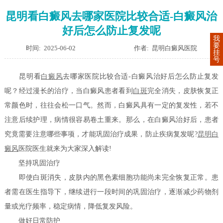
昆明看白癜风去哪家医院比较合适-白癜风治
好后怎么防止复发呢
我
要
时间: 2025-06-02
作者: 昆明白癜风医院
挂
号
昆明看
白癜风
去哪家医院比较合适-白癜风治好后怎么防止复发
呢？经过漫长的治疗，当白癜风患者看到
白斑
完全消失，皮肤恢复正
常颜色时，往往会松一口气。然而，白癜风具有一定的复发性，若不
注意后续护理，病情很容易卷土重来。那么，在白癜风治好后，患者
究竟需要注意哪些事项，才能巩固治疗成果，防止疾病复发呢?
昆明白
癜风
医院医生就来为大家深入解读!
坚持巩固治疗
即使白斑消失，皮肤内的黑色素细胞功能尚未完全恢复正常。患
者需在医生指导下，继续进行一段时间的巩固治疗，逐渐减少药物剂
量或光疗频率，稳定病情，降低复发风险。
做好日常防护