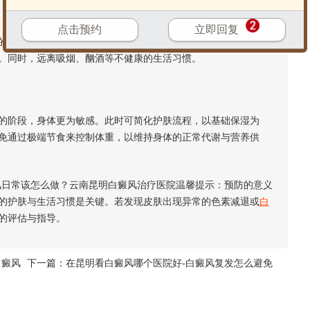
点击预约
立即回复
基础。避免过度节食，注意各类营养的均衡摄取。结合自身情
。同时，远离吸烟、酗酒等不健康的生活习惯。
阶段，身体更为敏感。此时可简化护肤流程，以基础保湿为
免通过极端节食来控制体重，以维持身体的正常代谢与营养供
日常该怎么做？云南昆明白癜风治疗医院温馨提示：预防的意义
的护肤与生活习惯是关键。若发现皮肤出现异常的色素减退或
白
的评估与指导。
白癜风
下一篇：
在昆明看白癜风哪个医院好-白癜风复发怎么避免