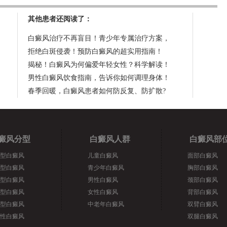
其他患者还阅读了：
白癜风治疗不再盲目！青少年专属治疗方案，
拒绝白斑侵袭！预防白癜风的超实用指南！
揭秘！白癜风为何偏爱年轻女性？科学解读！
男性白癜风饮食指南，告诉你如何调理身体！
春季回暖，白癜风患者如何防反复、防扩散?
癜风分型
白癜风人群
白癜风部
型白癜风
儿童白癜风
面部白癜风
型白癜风
青少年白癜风
胸部白癜风
型白癜风
男性白癜风
颈部白癜风
型白癜风
女性白癜风
背部白癜风
型白癜风
中老年白癜风
双臂白癜风
性白癜风
双腿白癜风