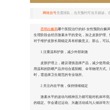
网络挂号
无需排队，当天预约可当天就诊。
昆明
白癜风
哪个医院治疗的好-女性预防白癜
生理阶段会经历激素水平的变化，加之皮肤护理、
对于维护皮肤长期稳定具有积极意义。那么，可以
1.注重温和护肤，减少外部刺激
皮肤护理上，建议谨慎选择产品，减少使用成分
用温和的防晒产品并结合遮阳帽、伞等物理方式。
时，需选择卫生规范的专业场所。
2.关注内在平衡，保持情绪稳定
激素水平的波动与精神压力都可能对机体环境产
的稳定。学会通过运动、兴趣活动或与人倾诉等方