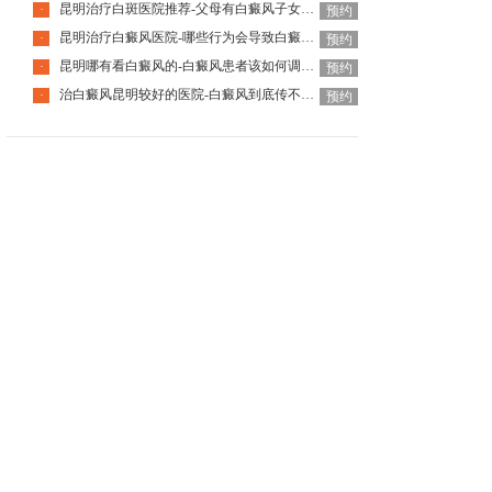
昆明治疗白斑医院推荐-父母有白癜风子女一定会患病吗
·
预约
昆明治疗白癜风医院-哪些行为会导致白癜风更快扩散呢
·
预约
昆明哪有看白癜风的-白癜风患者该如何调节心理呢
·
预约
治白癜风昆明较好的医院-白癜风到底传不传染人呢
·
预约