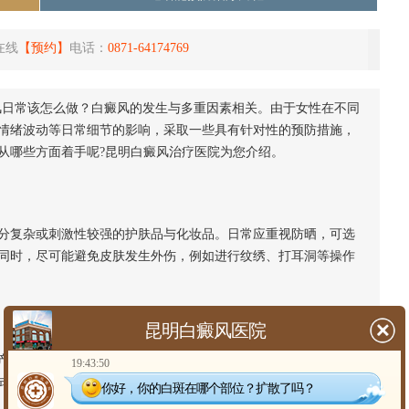
在线
【预约】
电话：
0871-64174769
风日常该怎么做？白癜风的发生与多重因素相关。由于女性在不同
情绪波动等日常细节的影响，采取一些具有针对性的预防措施，
从哪些方面着手呢?昆明白癜风治疗医院为您介绍。
复杂或刺激性较强的护肤品与化妆品。日常应重视防晒，可选
同时，尽可能避免皮肤发生外伤，例如进行纹绣、打耳洞等操作
昆明白癜风医院
生影响。维持规律的作息，保证充足睡眠，有助于内分泌系统
19:43:50
式疏导压力，保持相对平和乐观的心态，对整体健康有益。
你好，你的白斑在哪个部位？扩散了吗？