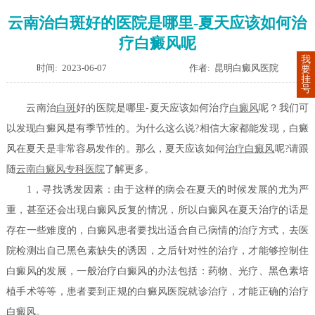
云南治白斑好的医院是哪里-夏天应该如何治
疗白癜风呢
我
时间: 2023-06-07
作者: 昆明白癜风医院
要
挂
号
云南治
白斑
好的医院是哪里-夏天应该如何治疗
白癜风
呢？我们可
以发现白癜风是有季节性的。为什么这么说?相信大家都能发现，白癜
风在夏天是非常容易发作的。那么，夏天应该如何
治疗白癜风
呢?请跟
随
云南白癜风专科医院
了解更多。
1，寻找诱发因素：由于这样的病会在夏天的时候发展的尤为严
重，甚至还会出现白癜风反复的情况，所以白癜风在夏天治疗的话是
存在一些难度的，白癜风患者要找出适合自己病情的治疗方式，去医
院检测出自己黑色素缺失的诱因，之后针对性的治疗，才能够控制住
白癜风的发展，一般治疗白癜风的办法包括：药物、光疗、黑色素培
植手术等等，患者要到正规的白癜风医院就诊治疗，才能正确的治疗
白癜风。