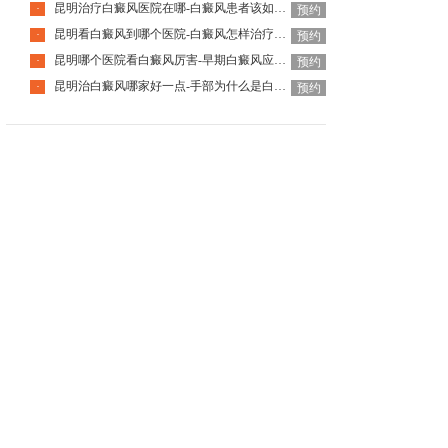
昆明治疗白癜风医院在哪-白癜风患者该如何提高睡眠质量
·
预约
昆明看白癜风到哪个医院-白癜风怎样治疗省钱呢
·
预约
昆明哪个医院看白癜风厉害-早期白癜风应该如何应对呢
·
预约
昆明治白癜风哪家好一点-手部为什么是白癜风的重灾区
·
预约