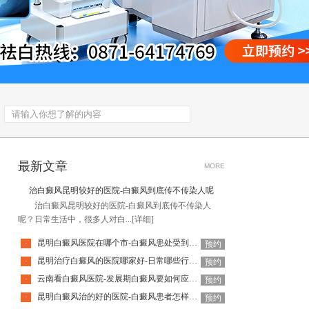
最新文章
MORE
治白癜风昆明较好的医院-白癜风到底传不传染人呢
治白癜风昆明较好的医院-白癜风到底传不传染人
呢？日常生活中，很多人对白...
[详细]
昆明白癜风医院在哪个市-白癜风患处受到外伤该怎么办
·
预约
昆明治疗白癜风的医院哪家好-日常哪些行为会加重白癜风
·
预约
云南看白癜风医院-发展期白癜风要如何应对呢
·
预约
昆明白癜风治的好的医院-白癜风患者怎样应对心理压力
·
预约