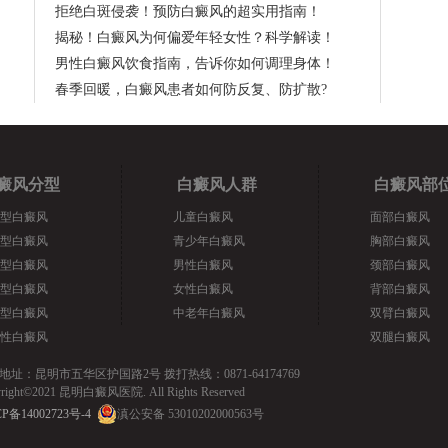
拒绝白斑侵袭！预防白癜风的超实用指南！
揭秘！白癜风为何偏爱年轻女性？科学解读！
男性白癜风饮食指南，告诉你如何调理身体！
春季回暖，白癜风患者如何防反复、防扩散?
癜风分型
白癜风人群
白癜风部
型白癜风
儿童白癜风
面部白癜风
型白癜风
青少年白癜风
胸部白癜风
型白癜风
男性白癜风
颈部白癜风
型白癜风
女性白癜风
背部白癜风
型白癜风
中老年白癜风
双臂白癜风
性白癜风
双腿白癜风
地址：昆明市五华区护国路2号 拨打热线：0871-64174769
yright©2021 昆明白癜风医院. All Rights Reserved
P备14002723号-4
滇公安备 53010202000563号