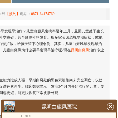
在线
【预约】
电话：
0871-64174769
要早发现早治疗？儿童白癜风发病率逐年上升，且因儿童处于生长
社交障碍，甚至影响性格发育。很多家长因忽视早期症状，或抱
致白斑扩散，给孩子留下心理创伤。其实，儿童白癜风早发现早治
，儿童白癜风为什么要早发现早治疗呢?现在
昆明白癜风
治疗专业
能力比成人强，早期白斑处的黑色素细胞尚未完全凋亡，仅处
促进色素再生。临床数据显示，发病3个月内开始治疗的儿童，复
期也更短，能更快恢复正常皮肤外观。
昆明白癜风医院
11:20:31
斑扩散至面部、颈部等暴露部位，孩子可能会受到同学嘲笑、