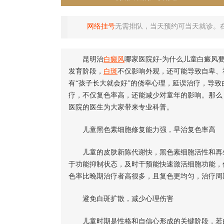
网络挂号
无需排队，当天预约可当天就诊。
昆明治
白癜风
哪家医院好-为什么儿童白癜风
发育阶段，
白斑
不仅影响外观，还可能导致自卑、
有“孩子长大就会好”的侥幸心理，延误治疗，导
疗，不仅复色率高，还能减少对童年的影响。那么
医院的医生为大家带来专业科普。
儿童黑色素细胞修复能力强，早治复色率高
儿童的皮肤新陈代谢快，黑色素细胞活性和再生
于功能抑制状态，及时干预能快速激活细胞功能，
色率比晚期治疗者高很多，且复色更均匀，治疗周
避免白斑扩散，减少心理伤害
儿童时期是性格和自信心形成的关键阶段，若白