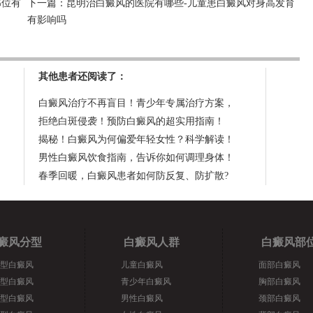
部位有
下一篇：
昆明治白癜风的医院有哪些-儿童患白癜风对身高发育
有影响吗
其他患者还阅读了：
白癜风治疗不再盲目！青少年专属治疗方案，
拒绝白斑侵袭！预防白癜风的超实用指南！
揭秘！白癜风为何偏爱年轻女性？科学解读！
男性白癜风饮食指南，告诉你如何调理身体！
春季回暖，白癜风患者如何防反复、防扩散?
癜风分型
白癜风人群
白癜风部
型白癜风
儿童白癜风
面部白癜风
型白癜风
青少年白癜风
胸部白癜风
型白癜风
男性白癜风
颈部白癜风