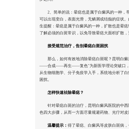
2、简单的说：晕痣也是属于白癜风的一种，
可以出现变白，表面光滑，无鳞屑或结痂的症状。
生提醒：晕痣是属于白癜风的一种，扩散也是晕痣
了解必须的白斑常识，以免导致晕痣大面积扩散，
接受规范治疗，告别晕痣白斑困扰
那么，如何有效地消除晕痣白斑呢？昆明白癜
——合成——再生——复色"为新医学理论突破口，
从生物细胞学、分子免疫学入手，系统地分析了白
困扰。
怎样快速祛除晕痣？
针对晕痣白斑的治疗，昆明白癜风医院的中西
色四大步骤，从而一方面尽量规避药物、光疗对皮
温馨提示：
得了晕痣、白癜风等皮肤白斑病，