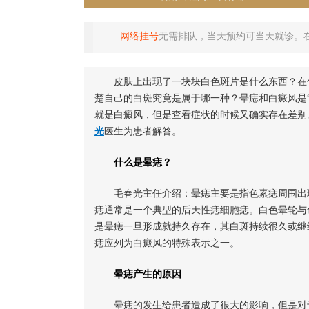
网络挂号
无需排队，当天预约可当天就诊。
皮肤上出现了一块块白色斑片是什么东西？在
楚自己的白斑究竟是属于哪一种？晕痣和白癜风是
就是白癜风，但是查看症状的时候又确实存在差别
光
医生为患者解答。
什么是晕痣？
毛春光主任介绍：晕痣主要是指色素痣周围出
痣通常是一个典型的后天性痣细胞痣。白色晕轮与
是晕痣一旦形成就持久存在，其白斑持续很久或继
痣应列为白癜风的特殊表示之一。
晕痣产生的原因
晕痣的发生给患者造成了很大的影响，但是对