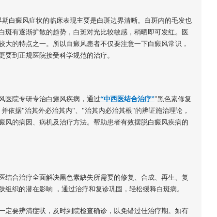
早期白癜风症状的临床表现主要是白斑边界清晰。白斑内的毛发也
白斑有逐渐扩散的趋势，白斑对光比较敏感，稍晒即可发红。医
较大的特点之一。所以白癜风患者不仅要注意一下白癜风常识，
更要到正规医院接受科学规范的治疗。
风医院专研专治白癜风疾病，通过
“中西医结合治疗”
"黑色素修复
并依据"治其外必治其内"、"治其内必治其根"的辨证施治理论，
癜风的病因、病机及治疗方法。帮助患者有效摆脱白癜风疾病的
医结合治疗全面解决黑色素缺失所需要的修复、合成、再生、复
肤组织的潜在影响 ，通过治疗和复诊巩固，轻松缓释白斑病。
一定要辨清症状，及时到院检查确诊，以免错过佳治疗期。如有