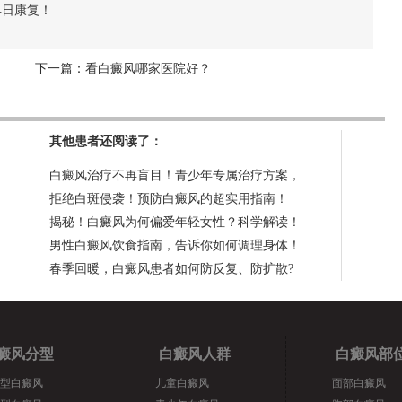
您早日康复！
下一篇：
看白癜风哪家医院好？
其他患者还阅读了：
白癜风治疗不再盲目！青少年专属治疗方案，
拒绝白斑侵袭！预防白癜风的超实用指南！
揭秘！白癜风为何偏爱年轻女性？科学解读！
男性白癜风饮食指南，告诉你如何调理身体！
春季回暖，白癜风患者如何防反复、防扩散?
癜风分型
白癜风人群
白癜风部
型白癜风
儿童白癜风
面部白癜风