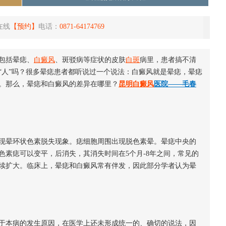
在线
【预约】
电话：
0871-64174769
包括晕痣、
白癜风
、斑驳病等症状的皮肤
白斑
病里，患者搞不清
“人”吗？很多晕痣患者都听说过一个说法：白癜风就是晕痣，晕痣
。那么，晕痣和白癜风的差异在哪里？
昆明白癜风
医院
——
毛春
现晕环状色素脱失现象。痣细胞周围出现脱色素晕。晕痣中央的
色素痣可以变平，后消失，其消失时间在5个月-8年之间，常见的
续扩大。临床上，晕痣和白癜风常有伴发，因此部分学者认为晕
于本病的发生原因，在医学上还未形成统一的、确切的说法，因