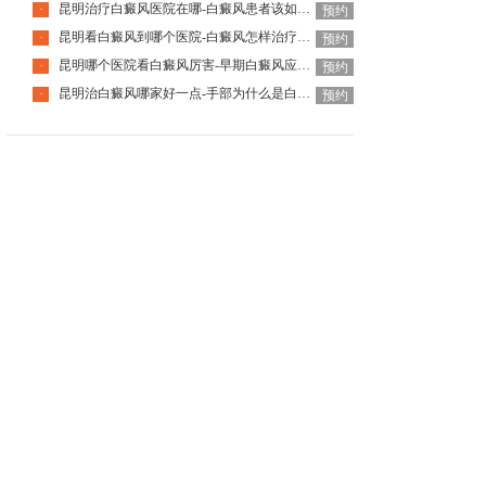
昆明治疗白癜风医院在哪-白癜风患者该如何提高睡眠质量
·
预约
昆明看白癜风到哪个医院-白癜风怎样治疗省钱呢
·
预约
昆明哪个医院看白癜风厉害-早期白癜风应该如何应对呢
·
预约
昆明治白癜风哪家好一点-手部为什么是白癜风的重灾区
·
预约