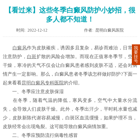
【看过来】这些冬季白癜风防护小妙招，很
多人都不知道！
时间: 2022-12-12
作者: 昆明白癜风医院
白癜风
作为皮肤顽疾，诱因多且复杂，易诊而难治，日常不
我
要
注意防护，
白斑
扩散的风险会增加。而现在正值寒冬季节，空气
挂
号
干燥，寒冷的天气不仅会让白癜风患者感到皮肤不适，还会对病
情产生一定影响。那么，白癜风患者冬季该怎样做好防护?下面一
起来看看
昆明白癜风
专科医院
的介绍。
一、冬季应注意皮肤保湿
在冬季，随着气温的降低，寒风变多，空气中大量水分流
失，会导致人们皮肤干燥。此外，冬季出汗少，平时耗水量也减
少，皮肤新陈代谢容易减慢，白斑区血流缓慢，如果护理不当，
皮肤经常会出现龟裂。这可能导致白癜风病情加重。
二、冬季应预防流行病毒性感冒