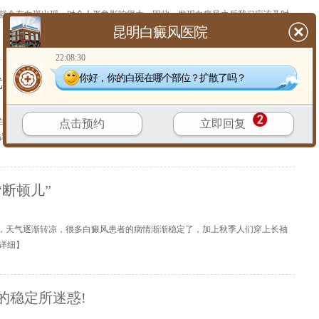
就会有白斑出现，对个人形象影响很大。因此，发现白癜风之后我们应该及时
昆明白癜风医院
【
详细
】
22:08:30
你好，你的白斑在哪个部位？扩散了吗？
势多多!
季白癜风的高发期，终于迎来了充满凉意的秋天，白癜风这种影响人体形象的常
点击预约
立即回复
详细
】
断顿儿”
季，天气逐渐转凉，很多白癜风患者的病情渐渐稳定了，加上秋季人们穿上长袖
详细
】
的稳定所迷惑!