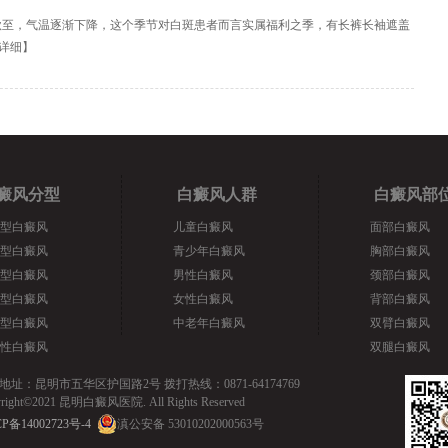
秋至，气温逐渐下降，这个季节对白斑患者而言实属福利之季，有长裤长袖遮盖
详细
】
癜风分型
白癜风人群
白癜风部
型白癜风
儿童白癜风
面部白癜风
型白癜风
青少年白癜风
胸部白癜风
型白癜风
男性白癜风
颈部白癜风
型白癜风
女性白癜风
背部白癜风
型白癜风
中老年白癜风
双臂白癜风
性白癜风
双腿白癜风
地址：昆明市五华区护国路2号 拨打热线：0871-64174769
yright©2021 昆明白癜风医院. All Rights Reserved
P备14002723号-4
滇公安备 53010202000563号