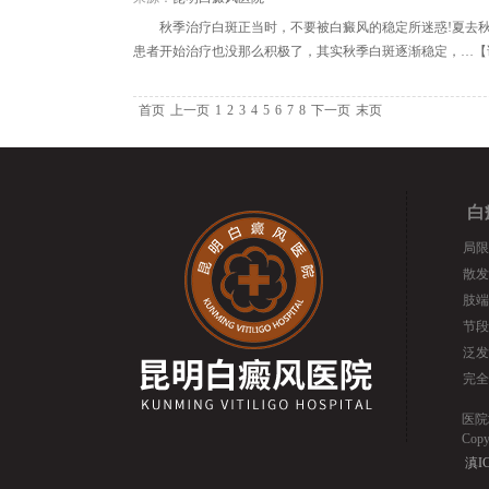
秋季治疗白斑正当时，不要被白癜风的稳定所迷惑!夏去
患者开始治疗也没那么积极了，其实秋季白斑逐渐稳定，…【
首页
上一页
1
2
3
4
5
6
7
8
下一页
末页
白
局限
散发
肢端
节段
泛发
完全
医院
Cop
滇IC