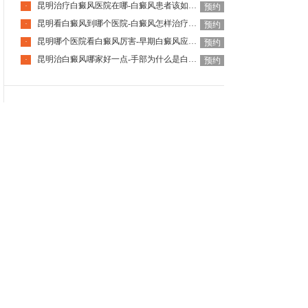
昆明治疗白癜风医院在哪-白癜风患者该如何提高睡眠质量
·
预约
昆明看白癜风到哪个医院-白癜风怎样治疗省钱呢
·
预约
昆明哪个医院看白癜风厉害-早期白癜风应该如何应对呢
·
预约
昆明治白癜风哪家好一点-手部为什么是白癜风的重灾区
·
预约