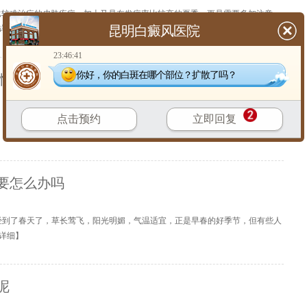
比较难治疗的皮肤疾病，加上又是在发病率比较高的夏季，更是需要多加注意，
昆明白癜风医院
详细
】
23:46:41
你好，你的白斑在哪个部位？扩散了吗？
病情加重
【
详细
】
点击预约
立即回复
要怎么办吗
经到了春天了，草长莺飞，阳光明媚，气温适宜，正是早春的好季节，但有些人
详细
】
呢