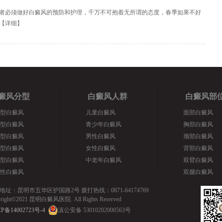
者必须做好白癜风的预防和护理，千万不可抱着无所谓的态度，春季如果不好
【
详细
】
癜风分型
白癜风人群
白癜风部
型白癜风
儿童白癜风
面部白癜风
型白癜风
青少年白癜风
胸部白癜风
型白癜风
男性白癜风
颈部白癜风
型白癜风
女性白癜风
背部白癜风
型白癜风
中老年白癜风
双臂白癜风
性白癜风
双腿白癜风
地址：昆明市五华区护国路2号 拨打热线：0871-64174769
yright©2021 昆明白癜风医院. All Rights Reserved
P备14002723号-4
滇公安备 53010202000563号