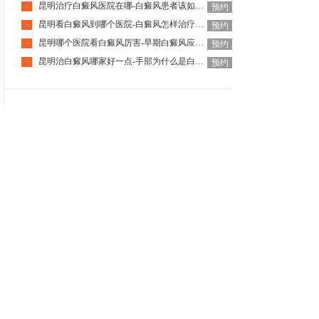
昆明治疗白癜风医院在哪-白癜风患者该如何提高睡眠质量
·
预约
昆明看白癜风到哪个医院-白癜风怎样治疗省钱呢
·
预约
昆明哪个医院看白癜风厉害-早期白癜风应该如何应对呢
·
预约
昆明治白癜风哪家好一点-手部为什么是白癜风的重灾区
·
预约