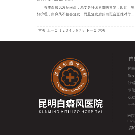
春季白癜风发病率高，易受各种因素影响复发，因此，患
好护理，白癜风不但会复发，而且复发后的白斑会更难对付…
首页
上一页
1
2
3
4
5
6
7
8
下一页
末页
白
局限
散发
肢端
节段
泛发
完全
医院
Cop
滇IC