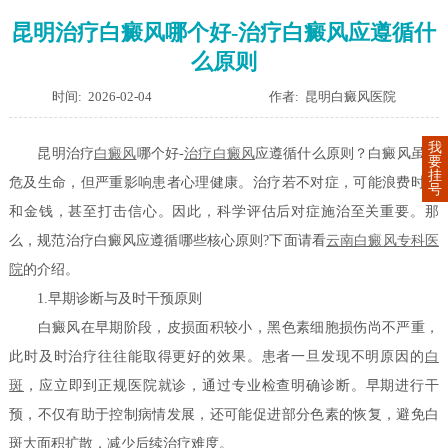
昆明治疗白癜风哪个好-治疗白癜风应遵循什
么原则
时间: 2026-02-04
作者: 昆明白癜风医院
我
昆明治疗
白癜风
哪个好-
治疗白癜风
应遵循什么原则？白癜风虽不
要
挂
危及生命，但严重影响患者心理健康。治疗若不对症，可能浪费时间
号
和金钱，甚至打击信心。因此，科学评估后对症施治至关重要。那
么，规范治疗白癜风应遵循哪些核心原则?下面请看
云南白癜风专科医
院
的介绍。
1.早期诊断与及时干预原则
白癜风在早期阶段，皮损面积较小，黑色素细胞损伤尚不严重，
此时及时治疗往往能取得更好的效果。患者一旦发现不明原因的
白
斑
，应立即到正规医院就诊，通过专业检查明确诊断。早期进行干
预，不仅有助于控制病情发展，还可能促进部分色素的恢复，避免白
斑大面积扩散，减少后续治疗难度。