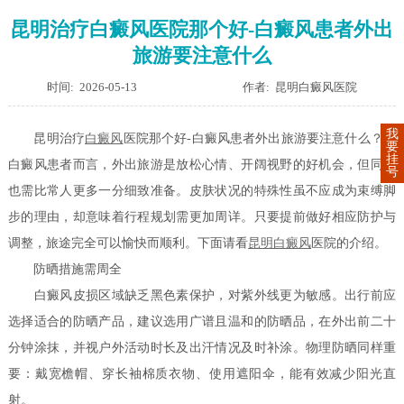
昆明治疗白癜风医院那个好-白癜风患者外出
旅游要注意什么
时间: 2026-05-13
作者: 昆明白癜风医院
我
昆明治疗
白癜风
医院那个好-白癜风患者外出旅游要注意什么？对
要
挂
白癜风患者而言，外出旅游是放松心情、开阔视野的好机会，但同时
号
也需比常人更多一分细致准备。皮肤状况的特殊性虽不应成为束缚脚
步的理由，却意味着行程规划需更加周详。只要提前做好相应防护与
调整，旅途完全可以愉快而顺利。下面请看
昆明白癜风
医院的介绍。
防晒措施需周全
白癜风皮损区域缺乏黑色素保护，对紫外线更为敏感。出行前应
选择适合的防晒产品，建议选用广谱且温和的防晒品，在外出前二十
分钟涂抹，并视户外活动时长及出汗情况及时补涂。物理防晒同样重
要：戴宽檐帽、穿长袖棉质衣物、使用遮阳伞，能有效减少阳光直
射。