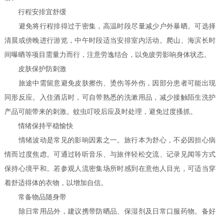
行程安排宜舒缓
避免将行程排得过于密集，高温时段尽量减少户外暴晒。可选择
清晨或傍晚进行游览，中午时段适当安排室内活动。爬山、海滨长时
间曝晒等项目需量力而行，注意劳逸结合，以免疲劳影响身体状态。
皮肤保护防刺激
旅途中需留意避免皮肤擦伤、烫伤等外伤，因部分患者可能出现
同形反应。入住酒店时，可自带熟悉的洗漱用品，减少接触陌生洗护
产品可能带来的刺激。蚊虫叮咬后应及时处理，避免过度搔抓。
情绪保持平稳愉快
情绪波动是常见的影响因素之一。旅行本为舒心，不必因担心病
情而过度焦虑。可通过聆听音乐、与旅伴轻松交流、记录见闻等方式
保持心境平和。若参观人流密集场所时感到在意他人目光，可适当穿
着舒适得体的衣物，以增加自信。
常备物品随身带
除日常用品外，建议携带防晒品、保湿剂及日常口服药物。备好