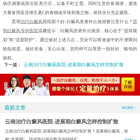
病历摘要或医生联系方式，以备不时之需。同时注意饮食规律，避免
大量食用富含维生素C的食物或辛辣刺激之物，保持水分充足摄取。
昆明
治疗白癜风
医院那个好-白癜风患者外出旅游要注意什么？
昆
明白癜风专科医院
温馨提示：白癜风患者外出旅游，核心在于“提前规
划”和“适度防护”。通过做好上述几点，完全可以将旅途中的不便降到
较低程度。做好准备，安心出发，您同样可以享受一段轻松、愉快的
旅程。
云南治疗白癜风医院-进展期白癜风怎样控制扩散
下一篇：
最新文章
MORE+
云南治疗白癜风医院-进展期白癜风怎样控制扩散
云南治疗白癜风医院-进展期白癜风怎样控制扩散？进展期白癜风，俗
称“发展期”，指皮肤白斑在数月内持续扩.....