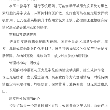
在医生指导下，进行系统用药，可能有助于减缓免疫系统对黑色
素细胞的异常攻击，从而抑制白斑扩散。光疗也可能在稳定期发挥积
极作用，但其在进展期的具体应用需极为谨慎，必须由医生根据实际
情况决定是否采用及如何操作。
重视日常皮肤护理
进展期皮肤自我保护能力较弱。应避免白斑区域遭受外伤、摩
擦、暴晒或接触刺激性化学制品。日常可选择温和的保湿产品维护皮
肤屏障。衣物以宽松、柔软为宜，减少对皮肤的物理刺激。
管理精神与生活状态
长期的精神紧张与压力是常见的病情波动诱因。建立规律作息，
保证充足睡眠，尝试通过运动、兴趣爱好等方式舒缓情绪，对维持病
情稳定有积极作用。均衡饮食，保障营养，避免偏食，但无需过度忌
口。
建立理性预期与耐心
控制扩散是一个需要时间的过程，效果并非立竿见影。白斑停止