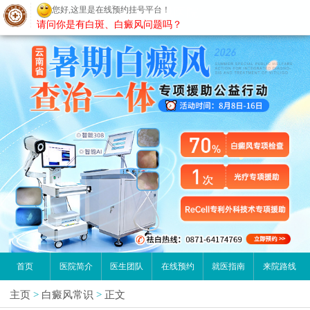
您好,这里是在线预约挂号平台！
昆明白癜风医院
请问你是有白斑、白癜风问题吗？
首页
医院简介
医生团队
在线预约
就医指南
来院路线
主页
>
白癜风常识
>
正文