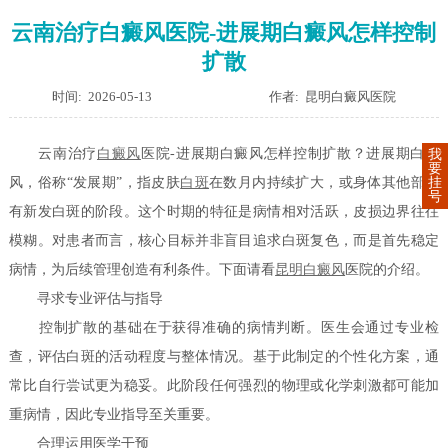
云南治疗白癜风医院-进展期白癜风怎样控制
扩散
时间: 2026-05-13
作者: 昆明白癜风医院
云南治疗
白癜风
医院-进展期白癜风怎样控制扩散？进展期白癜
我
要
挂
风，俗称“发展期”，指皮肤
白斑
在数月内持续扩大，或身体其他部位
号
有新发白斑的阶段。这个时期的特征是病情相对活跃，皮损边界往往
模糊。对患者而言，核心目标并非盲目追求白斑复色，而是首先稳定
病情，为后续管理创造有利条件。下面请看
昆明白癜风
医院的介绍。
寻求专业评估与指导
控制扩散的基础在于获得准确的病情判断。医生会通过专业检
查，评估白斑的活动程度与整体情况。基于此制定的个性化方案，通
常比自行尝试更为稳妥。此阶段任何强烈的物理或化学刺激都可能加
重病情，因此专业指导至关重要。
合理运用医学干预